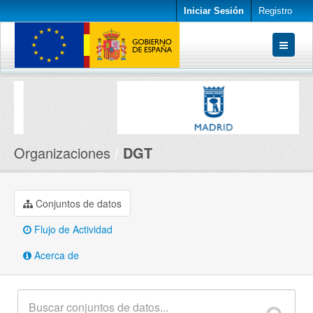
Iniciar Sesión
Registro
Conjuntos de datos
Organizaciones
Acerca de
Organizaciones
DGT
Conjuntos de datos
Flujo de Actividad
Acerca de