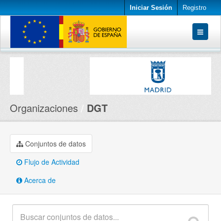
Iniciar Sesión
Registro
Conjuntos de datos
Organizaciones
Acerca de
Organizaciones
DGT
Conjuntos de datos
Flujo de Actividad
Acerca de