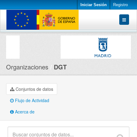
Iniciar Sesión
Registro
Conjuntos de datos
Organizaciones
Acerca de
Organizaciones
DGT
Conjuntos de datos
Flujo de Actividad
Acerca de