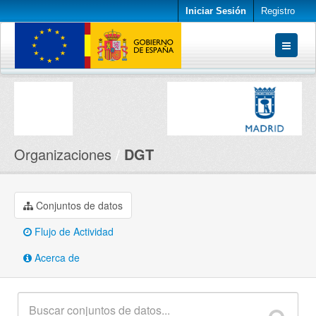
Iniciar Sesión
Registro
Conjuntos de datos
Organizaciones
Acerca de
Organizaciones
DGT
Conjuntos de datos
Flujo de Actividad
Acerca de