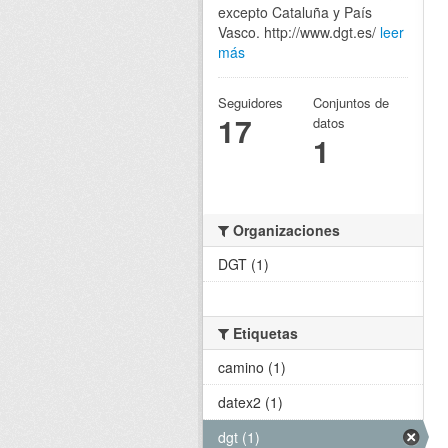
excepto Cataluña y País
Vasco. http://www.dgt.es/
leer
más
Seguidores
Conjuntos de
17
datos
1
Organizaciones
DGT (1)
Etiquetas
camino (1)
datex2 (1)
dgt (1)