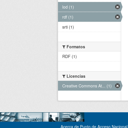
lod (1)
rdf (1)
srti (1)
Formatos
RDF (1)
Licencias
Creative Commons At... (1)
Acerca de Punto de Acceso Nacional 