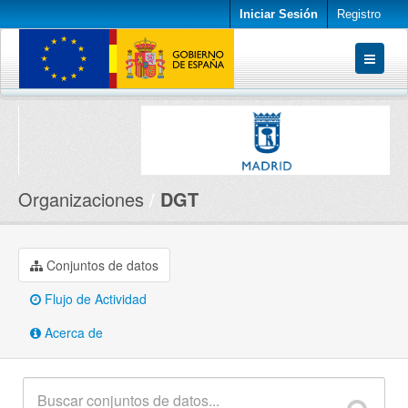
Iniciar Sesión
Registro
Conjuntos de datos
Organizaciones
Acerca de
Organizaciones
DGT
Conjuntos de datos
Flujo de Actividad
Acerca de