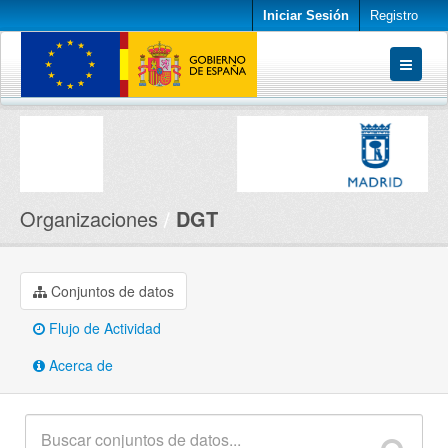
Iniciar Sesión
Registro
Conjuntos de datos
Organizaciones
Acerca de
Organizaciones
DGT
Conjuntos de datos
Flujo de Actividad
Acerca de