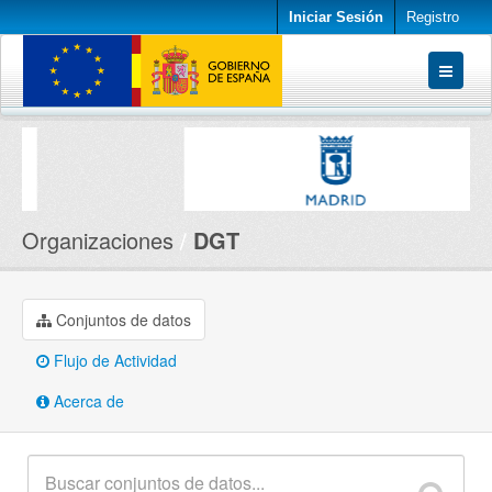
Iniciar Sesión
Registro
Conjuntos de datos
Organizaciones
Acerca de
Organizaciones
DGT
Conjuntos de datos
Flujo de Actividad
Acerca de