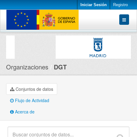
Iniciar Sesión
Registro
Conjuntos de datos
Organizaciones
Acerca de
Organizaciones
DGT
Conjuntos de datos
Flujo de Actividad
Acerca de