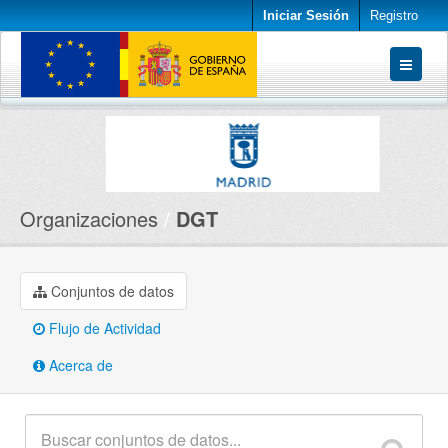
Iniciar Sesión
Registro
Conjuntos de datos
Organizaciones
Acerca de
Organizaciones
DGT
Conjuntos de datos
Flujo de Actividad
Acerca de