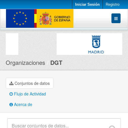
Iniciar Sesión
Registro
Conjuntos de datos
Organizaciones
Acerca de
Organizaciones
DGT
Conjuntos de datos
Flujo de Actividad
Acerca de