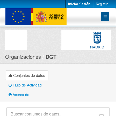
Iniciar Sesión
Registro
Conjuntos de datos
Organizaciones
Acerca de
Organizaciones
DGT
Conjuntos de datos
Flujo de Actividad
Acerca de