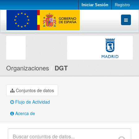
Iniciar Sesión
Registro
Conjuntos de datos
Organizaciones
Acerca de
Organizaciones
DGT
Conjuntos de datos
Flujo de Actividad
Acerca de