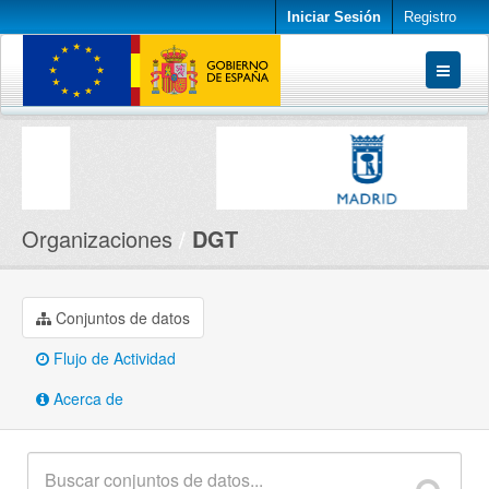
Iniciar Sesión
Registro
Conjuntos de datos
Organizaciones
Acerca de
Organizaciones
DGT
Conjuntos de datos
Flujo de Actividad
Acerca de