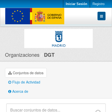
Iniciar Sesión
Registro
Conjuntos de datos
Organizaciones
Acerca de
Organizaciones
DGT
Conjuntos de datos
Flujo de Actividad
Acerca de