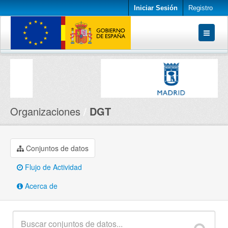
Iniciar Sesión
Registro
Conjuntos de datos
Organizaciones
Acerca de
Organizaciones
DGT
Conjuntos de datos
Flujo de Actividad
Acerca de