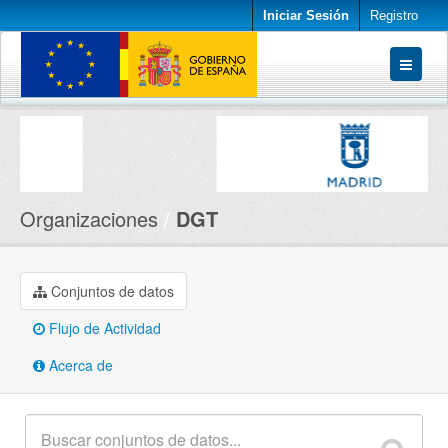
Iniciar Sesión
Registro
Conjuntos de datos
Organizaciones
Acerca de
Organizaciones
DGT
Conjuntos de datos
Flujo de Actividad
Acerca de