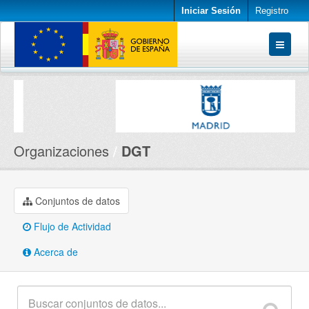
Iniciar Sesión
Registro
Conjuntos de datos
Organizaciones
Acerca de
Organizaciones
DGT
Conjuntos de datos
Flujo de Actividad
Acerca de