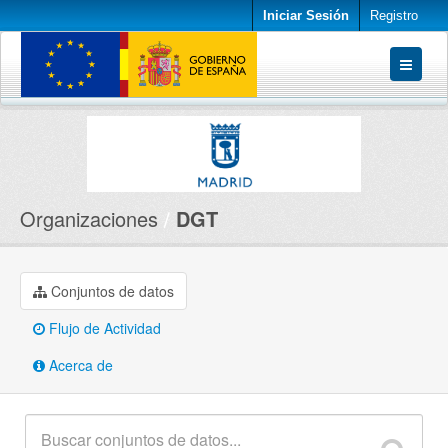
Iniciar Sesión
Registro
Conjuntos de datos
Organizaciones
Acerca de
Organizaciones
DGT
Conjuntos de datos
Flujo de Actividad
Acerca de