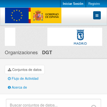
Iniciar Sesión
Registro
Conjuntos de datos
Organizaciones
Acerca de
Organizaciones
DGT
Conjuntos de datos
Flujo de Actividad
Acerca de