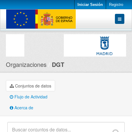
Iniciar Sesión
Registro
Conjuntos de datos
Organizaciones
Acerca de
Organizaciones
DGT
Conjuntos de datos
Flujo de Actividad
Acerca de