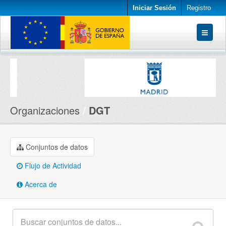
Iniciar Sesión
Registro
Conjuntos de datos
Organizaciones
Acerca de
Organizaciones
DGT
Conjuntos de datos
Flujo de Actividad
Acerca de