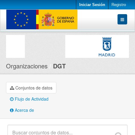
Iniciar Sesión
Registro
Conjuntos de datos
Organizaciones
Acerca de
Organizaciones
DGT
Conjuntos de datos
Flujo de Actividad
Acerca de