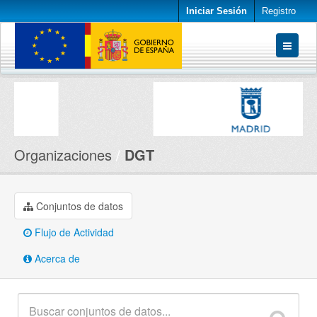
Iniciar Sesión
Registro
Conjuntos de datos
Organizaciones
Acerca de
Organizaciones
DGT
Conjuntos de datos
Flujo de Actividad
Acerca de