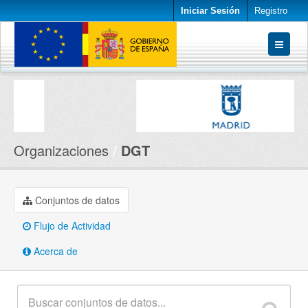
Iniciar Sesión
Registro
Conjuntos de datos
Organizaciones
Acerca de
Organizaciones
DGT
Conjuntos de datos
Flujo de Actividad
Acerca de