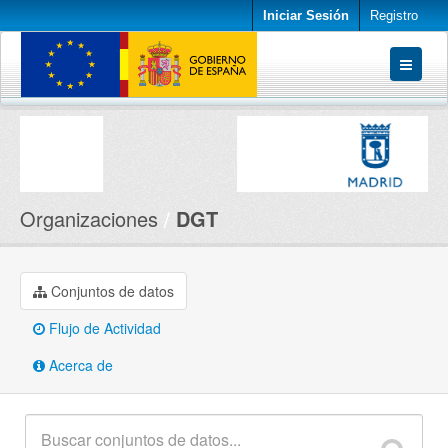
Iniciar Sesión
Registro
Conjuntos de datos
Organizaciones
Acerca de
Organizaciones
DGT
Conjuntos de datos
Flujo de Actividad
Acerca de