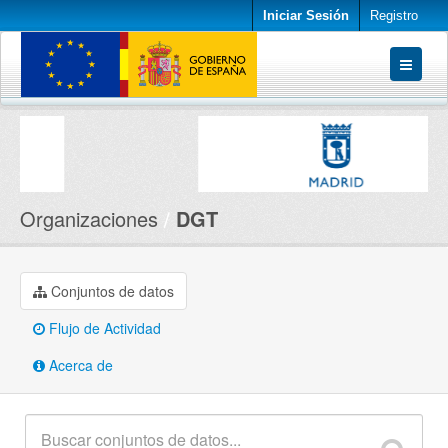
Iniciar Sesión
Registro
Conjuntos de datos
Organizaciones
Acerca de
Organizaciones
DGT
Conjuntos de datos
Flujo de Actividad
Acerca de