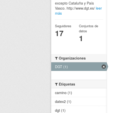
excepto Cataluña y País
Vasco. http://www.dgt.es/
leer
más
Seguidores
Conjuntos de
17
datos
1
Organizaciones
DGT (1)
Etiquetas
camino (1)
datex2 (1)
dgt (1)