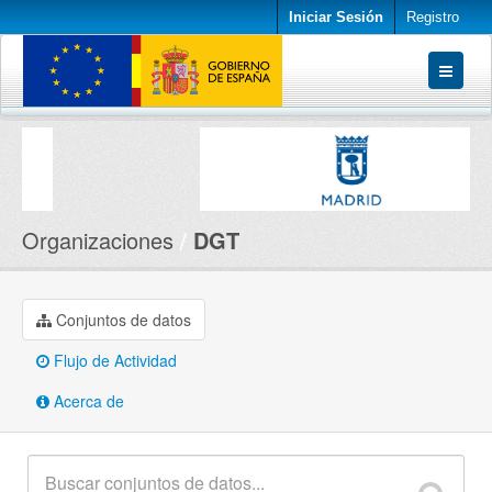
Iniciar Sesión
Registro
Conjuntos de datos
Organizaciones
Acerca de
Organizaciones
DGT
Conjuntos de datos
Flujo de Actividad
Acerca de