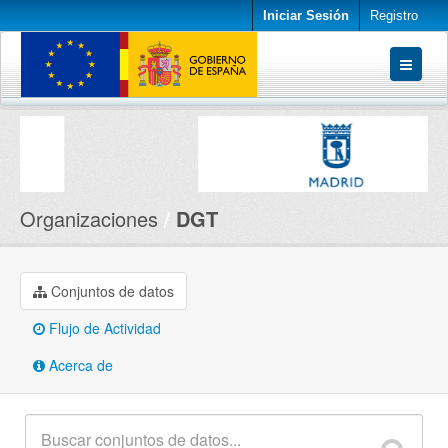
Iniciar Sesión
Registro
Conjuntos de datos
Organizaciones
Acerca de
Organizaciones
DGT
Conjuntos de datos
Flujo de Actividad
Acerca de