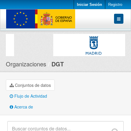
Iniciar Sesión
Registro
Conjuntos de datos
Organizaciones
Acerca de
Organizaciones
DGT
Conjuntos de datos
Flujo de Actividad
Acerca de