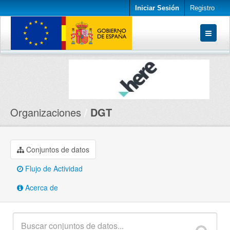
Iniciar Sesión
Registro
Conjuntos de datos
Organizaciones
Acerca de
Organizaciones
DGT
Conjuntos de datos
Flujo de Actividad
Acerca de