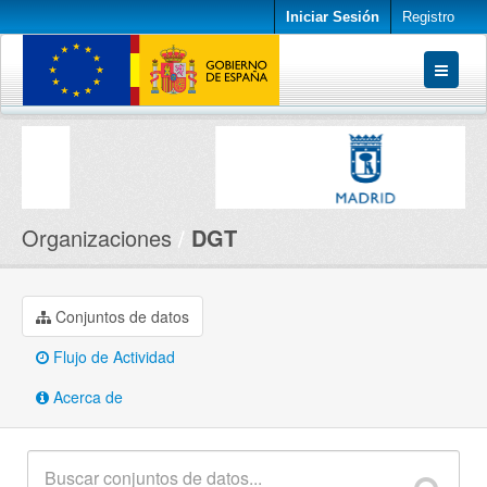
Iniciar Sesión
Registro
Conjuntos de datos
Organizaciones
Acerca de
Organizaciones
DGT
Conjuntos de datos
Flujo de Actividad
Acerca de