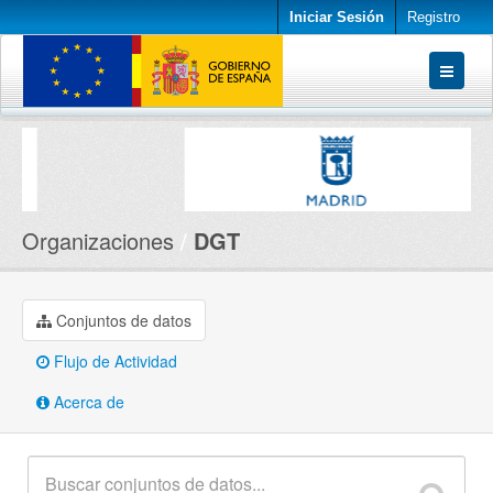
Iniciar Sesión
Registro
Conjuntos de datos
Organizaciones
Acerca de
Organizaciones
DGT
Conjuntos de datos
Flujo de Actividad
Acerca de