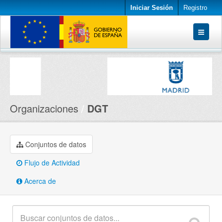
Iniciar Sesión
Registro
Conjuntos de datos
Organizaciones
Acerca de
Organizaciones
DGT
Conjuntos de datos
Flujo de Actividad
Acerca de