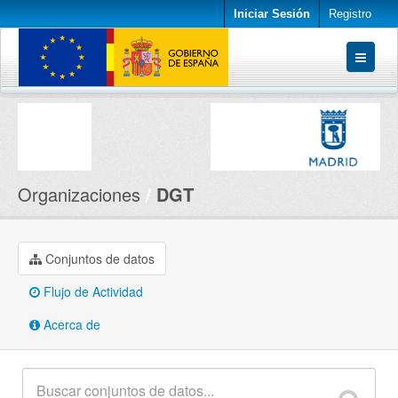
Iniciar Sesión
Registro
Conjuntos de datos
Organizaciones
Acerca de
Organizaciones
DGT
Conjuntos de datos
Flujo de Actividad
Acerca de