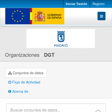
Iniciar Sesión
Registro
Conjuntos de datos
Organizaciones
Acerca de
Organizaciones
DGT
Conjuntos de datos
Flujo de Actividad
Acerca de