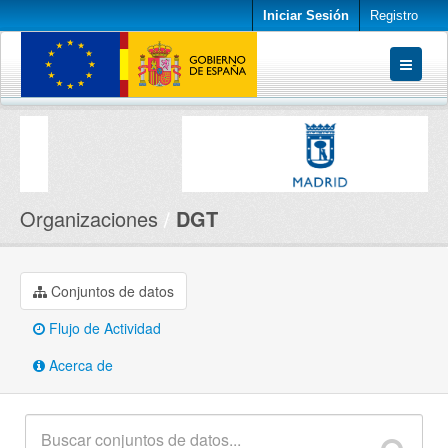
Iniciar Sesión
Registro
Conjuntos de datos
Organizaciones
Acerca de
Organizaciones
DGT
Conjuntos de datos
Flujo de Actividad
Acerca de