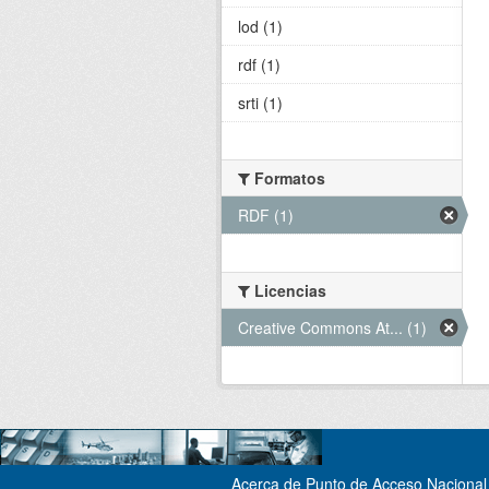
lod (1)
rdf (1)
srti (1)
Formatos
RDF (1)
Licencias
Creative Commons At... (1)
Acerca de Punto de Acceso Nacional 