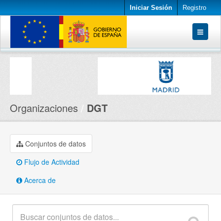
Iniciar Sesión
Registro
Conjuntos de datos
Organizaciones
Acerca de
Organizaciones
DGT
Conjuntos de datos
Flujo de Actividad
Acerca de