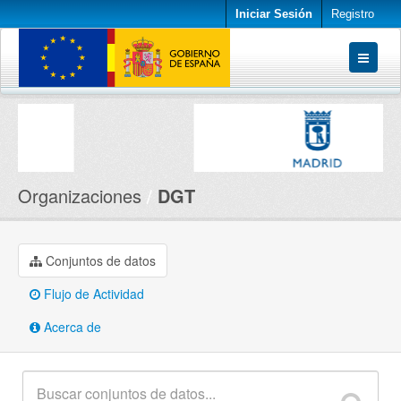
Iniciar Sesión
Registro
Conjuntos de datos
Organizaciones
Acerca de
Organizaciones
DGT
Conjuntos de datos
Flujo de Actividad
Acerca de