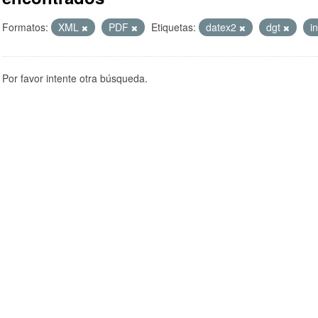
Formatos:
XML
PDF
Etiquetas:
datex2
dgt
i
Por favor intente otra búsqueda.