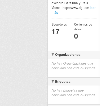
excepto Cataluña y País
Vasco. http://www.dgt.es/
leer
más
Seguidores
Conjuntos de
17
datos
0
Organizaciones
No hay Organizaciones que
coincidan con esta búsqueda
Etiquetas
No hay Etiquetas que
coincidan con esta búsqueda