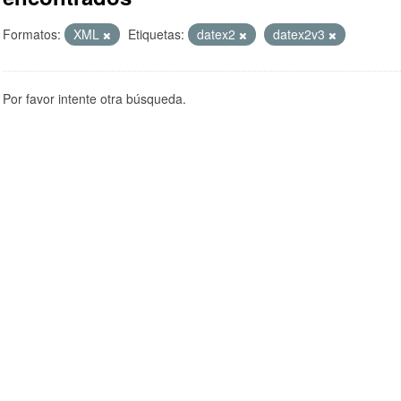
Formatos:
XML
Etiquetas:
datex2
datex2v3
Por favor intente otra búsqueda.