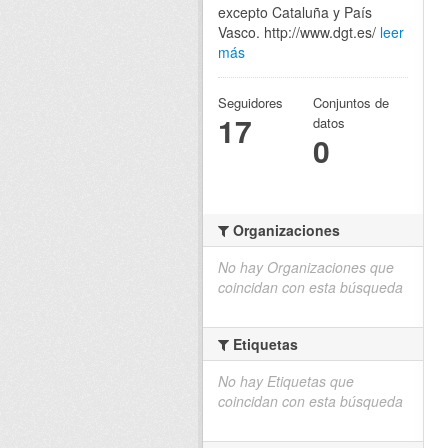
excepto Cataluña y País
Vasco. http://www.dgt.es/
leer
más
Seguidores
Conjuntos de
17
datos
0
Organizaciones
No hay Organizaciones que
coincidan con esta búsqueda
Etiquetas
No hay Etiquetas que
coincidan con esta búsqueda