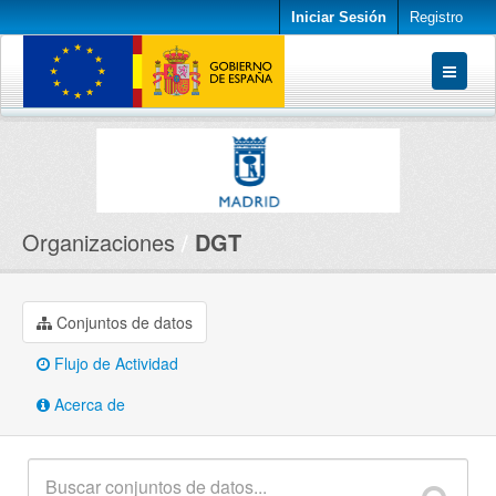
Iniciar Sesión
Registro
Conjuntos de datos
Organizaciones
Acerca de
Organizaciones
DGT
Conjuntos de datos
Flujo de Actividad
Acerca de