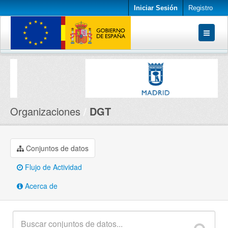
Iniciar Sesión
Registro
Conjuntos de datos
Organizaciones
Acerca de
Organizaciones
DGT
Conjuntos de datos
Flujo de Actividad
Acerca de