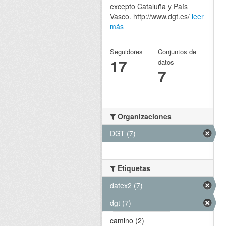
excepto Cataluña y País
Vasco. http://www.dgt.es/
leer
más
Seguidores
Conjuntos de
17
datos
7
Organizaciones
DGT (7)
Etiquetas
datex2 (7)
dgt (7)
camino (2)