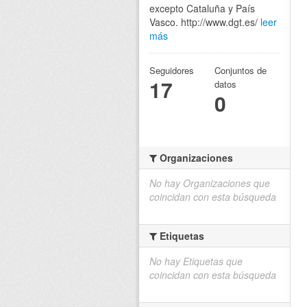
excepto Cataluña y País
Vasco. http://www.dgt.es/
leer
más
Seguidores
Conjuntos de
17
datos
0
Organizaciones
No hay Organizaciones que
coincidan con esta búsqueda
Etiquetas
No hay Etiquetas que
coincidan con esta búsqueda