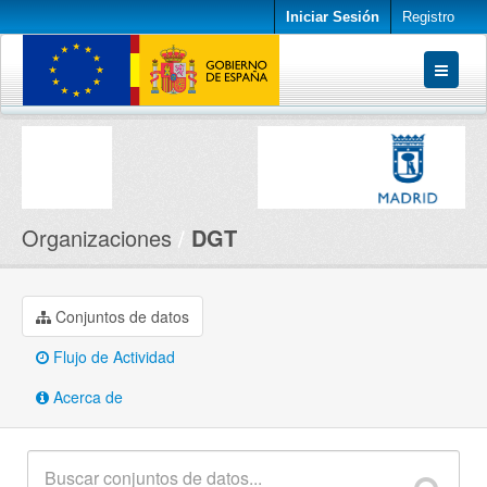
Iniciar Sesión
Registro
Conjuntos de datos
Organizaciones
Acerca de
Organizaciones
DGT
Conjuntos de datos
Flujo de Actividad
Acerca de