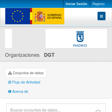
Iniciar Sesión
Registro
Conjuntos de datos
Organizaciones
Acerca de
Organizaciones
DGT
Conjuntos de datos
Flujo de Actividad
Acerca de